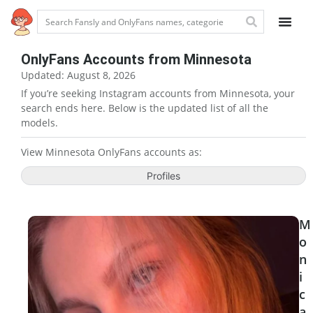
OnlyFans Accounts from Minnesota
Updated: August 8, 2026
If you’re seeking Instagram accounts from Minnesota, your
search ends here. Below is the updated list of all the
models.
View Minnesota OnlyFans accounts as:
Profiles
M
o
n
i
c
a