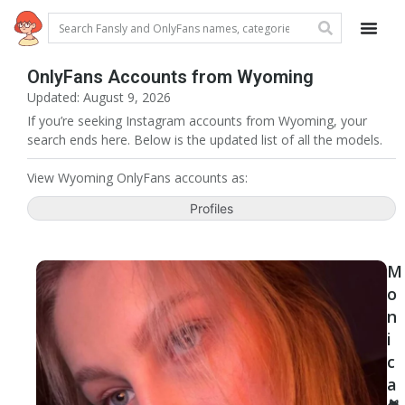
OnlyFans Accounts from Wyoming
Updated: August 9, 2026
If you’re seeking Instagram accounts from Wyoming, your
search ends here. Below is the updated list of all the models.
View Wyoming OnlyFans accounts as:
Profiles
M
o
n
i
c
a