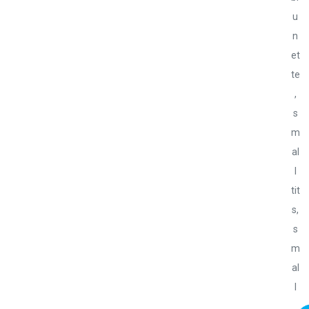
u
n
et
te
,
s
m
al
l
tit
s,
s
m
al
l