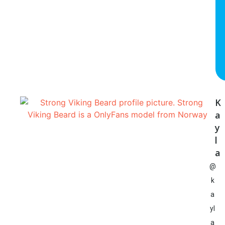
K
a
y
l
a
@
k
a
yl
a