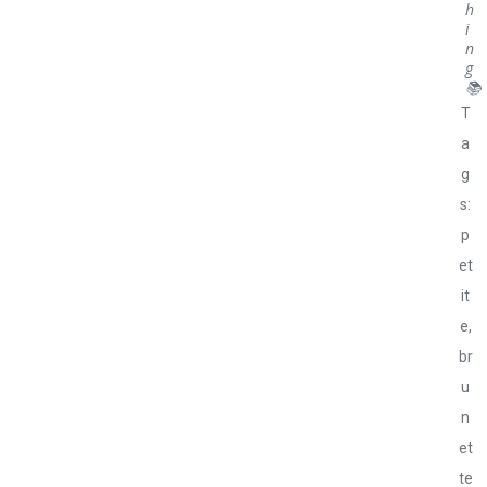
h
i
n
g
📚
T
a
g
s:
p
et
it
e,
br
u
n
et
te