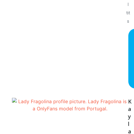
l
tit
s
K
a
y
l
a