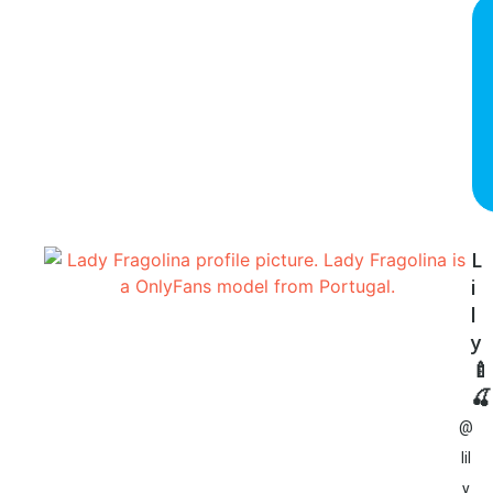
L
i
l
y
🍼
🍒
@
lil
y