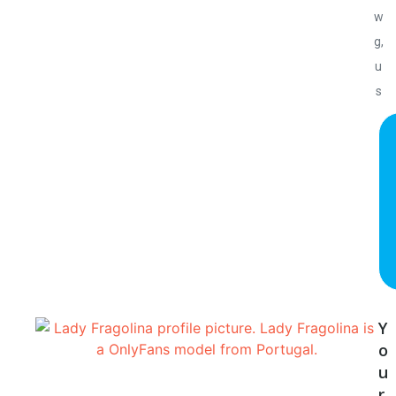
w
g,
u
s
Y
o
u
r