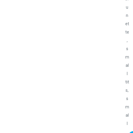
u
n
et
te
,
s
m
al
l
tit
s,
s
m
al
l