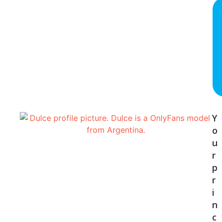
Y
o
u
r
p
r
i
n
c