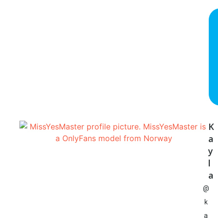
K
a
y
l
a
@
k
a